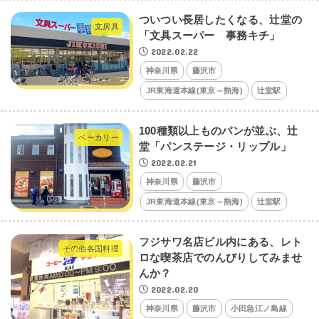
ついつい長居したくなる、辻堂の
文房具
「文具スーパー 事務キチ」
2022.02.22
神奈川県
藤沢市
JR東海道本線(東京～熱海)
辻堂駅
100種類以上ものパンが並ぶ、辻
ベーカリー
堂「パンステージ・リップル」
2022.02.21
神奈川県
藤沢市
JR東海道本線(東京～熱海)
辻堂駅
フジサワ名店ビル内にある、レト
その他各国料理
ロな喫茶店でのんびりしてみませ
んか？
2022.02.20
神奈川県
藤沢市
小田急江ノ島線