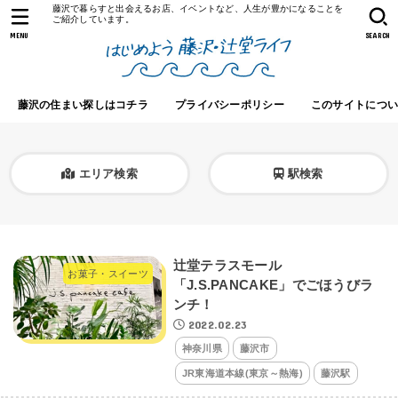
藤沢で暮らすと出会えるお店、イベントなど、人生が豊かになることを
ご紹介しています。
MENU
SEARCH
藤沢の住まい探しはコチラ
プライバシーポリシー
このサイトにつ
エリア検索
駅検索
辻堂テラスモール
お菓子・スイーツ
「J.S.PANCAKE」でごほうびラ
ンチ！
2022.02.23
神奈川県
藤沢市
JR東海道本線(東京～熱海)
藤沢駅