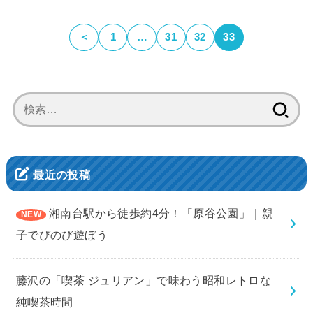
＜
1
…
31
32
33
検
索:
最近の投稿
湘南台駅から徒歩約4分！「原谷公園」｜親
子でびのび遊ぼう
藤沢の「喫茶 ジュリアン」で味わう昭和レトロな
純喫茶時間