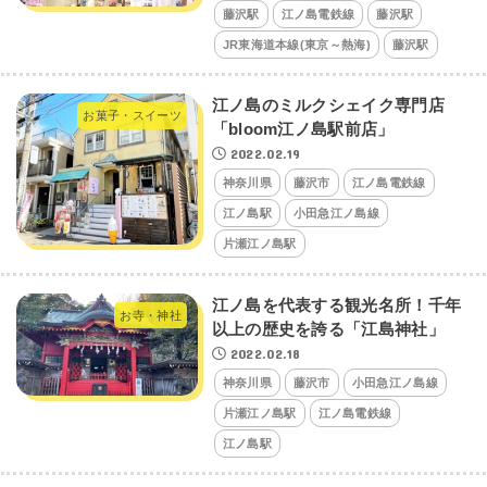
藤沢駅
江ノ島電鉄線
藤沢駅
JR東海道本線(東京～熱海)
藤沢駅
江ノ島のミルクシェイク専門店
お菓子・スイーツ
「bloom江ノ島駅前店」
2022.02.19
神奈川県
藤沢市
江ノ島電鉄線
江ノ島駅
小田急江ノ島線
片瀬江ノ島駅
江ノ島を代表する観光名所！千年
お寺・神社
以上の歴史を誇る「江島神社」
2022.02.18
神奈川県
藤沢市
小田急江ノ島線
片瀬江ノ島駅
江ノ島電鉄線
江ノ島駅