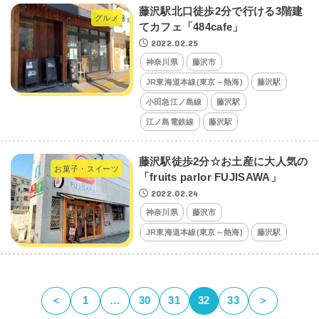
藤沢駅北口徒歩2分で行ける3階建
グルメ
てカフェ「484cafe」
2022.02.25
神奈川県
藤沢市
JR東海道本線(東京～熱海)
藤沢駅
小田急江ノ島線
藤沢駅
江ノ島電鉄線
藤沢駅
藤沢駅徒歩2分☆お土産に大人気の
お菓子・スイーツ
「fruits parlor FUJISAWA」
2022.02.24
神奈川県
藤沢市
JR東海道本線(東京～熱海)
藤沢駅
＜
1
…
30
31
32
33
＞