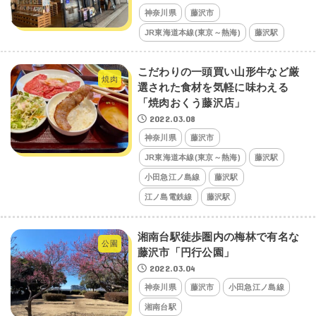
神奈川県
藤沢市
JR東海道本線(東京～熱海)
藤沢駅
こだわりの一頭買い山形牛など厳
焼肉
選された食材を気軽に味わえる
「焼肉おくう藤沢店」
2022.03.08
神奈川県
藤沢市
JR東海道本線(東京～熱海)
藤沢駅
小田急江ノ島線
藤沢駅
江ノ島電鉄線
藤沢駅
湘南台駅徒歩圏内の梅林で有名な
公園
藤沢市「円行公園」
2022.03.04
神奈川県
藤沢市
小田急江ノ島線
湘南台駅