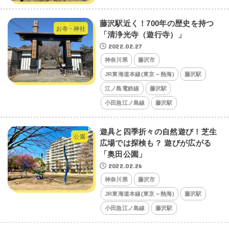
藤沢駅近く！700年の歴史を持つ
お寺・神社
「清浄光寺（遊行寺）」
2022.02.27
神奈川県
藤沢市
JR東海道本線(東京～熱海)
藤沢駅
江ノ島電鉄線
藤沢駅
小田急江ノ島線
藤沢駅
遊具と四季折々の自然遊び！芝生
公園
広場では探検も？ 遊びが広がる
「奥田公園」
2022.02.26
神奈川県
藤沢市
JR東海道本線(東京～熱海)
藤沢駅
小田急江ノ島線
藤沢駅