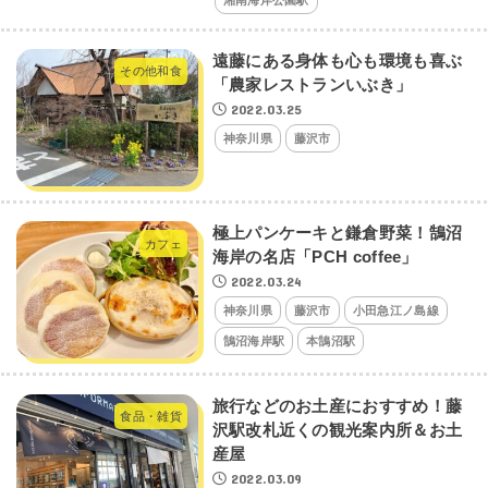
遠藤にある身体も心も環境も喜ぶ
その他和食
「農家レストランいぶき」
2022.03.25
神奈川県
藤沢市
極上パンケーキと鎌倉野菜！鵠沼
カフェ
海岸の名店「PCH coffee」
2022.03.24
神奈川県
藤沢市
小田急江ノ島線
鵠沼海岸駅
本鵠沼駅
旅行などのお土産におすすめ！藤
食品・雑貨
沢駅改札近くの観光案内所＆お土
産屋
2022.03.09