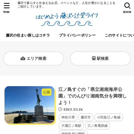
藤沢で暮らすと出会えるお店、イベントなど、人生が豊かになることを
ご紹介しています。
MENU
SEARCH
藤沢の住まい探しはコチラ
プライバシーポリシー
このサイトにつ
エリア検索
駅検索
江ノ島すぐの「県立湘南海岸公
公園
園」でのんびり湘南気分を満喫し
よう！
2022.03.26
神奈川県
藤沢市
小田急江ノ島線
片瀬江ノ島駅
江ノ島電鉄線
湘南海岸公園駅