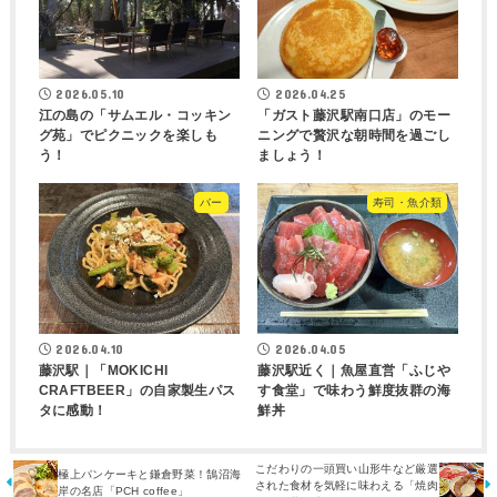
2026.05.10
2026.04.25
江の島の「サムエル・コッキン
「ガスト藤沢駅南口店」のモー
グ苑」でピクニックを楽しも
ニングで贅沢な朝時間を過ごし
う！
ましょう！
バー
寿司・魚介類
2026.04.10
2026.04.05
藤沢駅｜「MOKICHI
藤沢駅近く｜魚屋直営「ふじや
CRAFTBEER」の自家製生パス
す食堂」で味わう鮮度抜群の海
タに感動！
鮮丼
こだわりの一頭買い山形牛など厳選
極上パンケーキと鎌倉野菜！鵠沼海
された食材を気軽に味わえる「焼肉
岸の名店「PCH coffee」