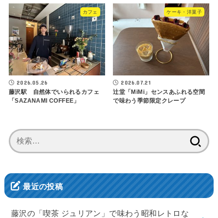
カフェ
ケーキ・洋菓子
2026.05.26
2026.07.21
藤沢駅 自然体でいられるカフェ
辻堂「MiMi」センスあふれる空間
「SAZANAMI COFFEE」
で味わう季節限定クレープ
検
索:
最近の投稿
藤沢の「喫茶 ジュリアン」で味わう昭和レトロな