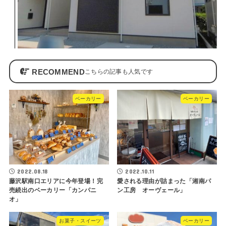
RECOMMEND
ベーカリー
ベーカリー
2022.08.18
2022.10.11
藤沢駅南口エリアに今年登場！完
愛される理由が詰まった「湘南パ
売続出のベーカリー「カンパニ
ン工房 オーヴェール」
オ」
お菓子・スイーツ
ベーカリー