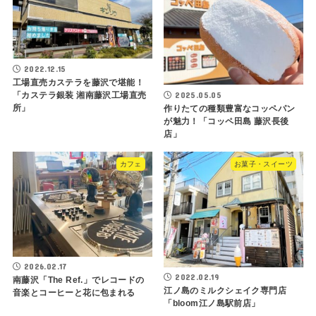
2022.12.15
工場直売カステラを藤沢で堪能！
2025.05.05
「カステラ銀装 湘南藤沢工場直売
所」
作りたての種類豊富なコッペパン
が魅力！「コッペ田島 藤沢長後
店」
カフェ
お菓子・スイーツ
2026.02.17
2022.02.19
南藤沢「The Ref.」でレコードの
江ノ島のミルクシェイク専門店
音楽とコーヒーと花に包まれる
「bloom江ノ島駅前店」