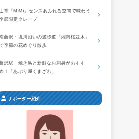
辻堂「MiMi」センスあふれる空間で味わう
季節限定クレープ
南藤沢・境川沿いの遊歩道「湘南桜並木」
で季節の花めぐり散歩
藤沢駅 焼き鳥と新鮮なお刺身がおすす
め！「あぶり屋くまざわ」
サポーター紹介