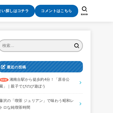
まい探しはコチラ
コメントはこちら
SEARCH
検
索:
最近の投稿
湘南台駅から徒歩約4分！「原谷公
園」｜親子でびのび遊ぼう
藤沢の「喫茶 ジュリアン」で味わう昭和レ
トロな純喫茶時間