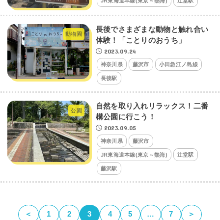
JR東海道本線(東京～熱海)
辻堂駅
長後でさまざまな動物と触れ合い
動物園
体験！「ことりのおうち」
2023.09.24
神奈川県
藤沢市
小田急江ノ島線
長後駅
自然を取り入れリラックス！二番
公園
構公園に行こう！
2023.09.05
神奈川県
藤沢市
JR東海道本線(東京～熱海)
辻堂駅
藤沢駅
＜
1
2
3
4
5
…
7
＞