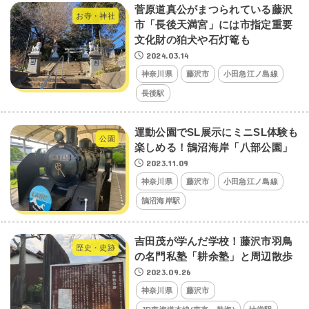
菅原道真公がまつられている藤沢
お寺・神社
市「長後天満宮」には市指定重要
文化財の狛犬や石灯篭も
2024.03.14
神奈川県
藤沢市
小田急江ノ島線
長後駅
運動公園でSL展示にミニSL体験も
公園
楽しめる！鵠沼海岸「八部公園」
2023.11.09
神奈川県
藤沢市
小田急江ノ島線
鵠沼海岸駅
吉田茂が学んだ学校！藤沢市羽鳥
歴史・史跡
の名門私塾「耕余塾」と周辺散歩
2023.09.26
神奈川県
藤沢市