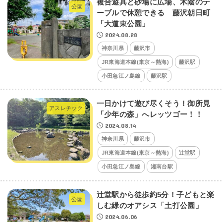
複合遊具と砂場に広場、木陰のテ
公園
ーブルで休憩できる 藤沢朝日町
「大道東公園」
2024.08.28
神奈川県
藤沢市
JR東海道本線(東京～熱海)
藤沢駅
小田急江ノ島線
藤沢駅
一日かけて遊び尽くそう！御所見
アスレチック
「少年の森」へレッツゴー！！
2024.08.14
神奈川県
藤沢市
JR東海道本線(東京～熱海)
辻堂駅
小田急江ノ島線
湘南台駅
辻堂駅から徒歩約5分！子どもと楽
公園
しむ緑のオアシス「土打公園」
2024.06.06