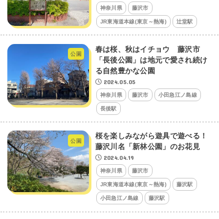
神奈川県
藤沢市
JR東海道本線(東京～熱海)
辻堂駅
春は桜、秋はイチョウ 藤沢市
公園
「長後公園」は地元で愛され続け
る自然豊かな公園
2024.05.05
神奈川県
藤沢市
小田急江ノ島線
長後駅
桜を楽しみながら遊具で遊べる！
公園
藤沢川名「新林公園」のお花見
2024.04.19
神奈川県
藤沢市
JR東海道本線(東京～熱海)
藤沢駅
小田急江ノ島線
藤沢駅