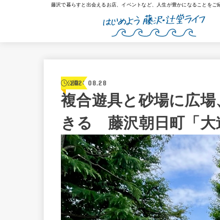
藤沢で暮らすと出会えるお店、イベントなど、人生が豊かになることをご
2024.08.28
公園
複合遊具と砂場に広場
きる 藤沢朝日町「大