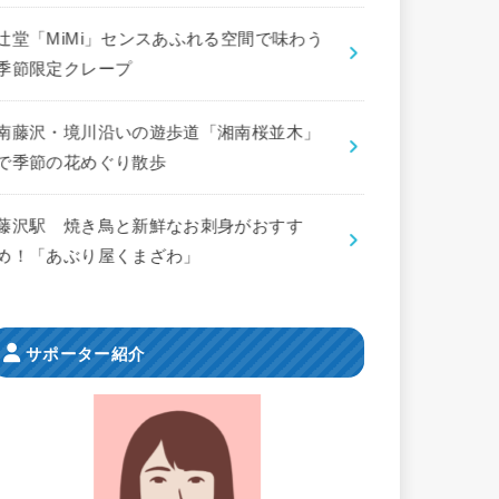
辻堂「MiMi」センスあふれる空間で味わう
季節限定クレープ
南藤沢・境川沿いの遊歩道「湘南桜並木」
で季節の花めぐり散歩
藤沢駅 焼き鳥と新鮮なお刺身がおすす
め！「あぶり屋くまざわ」
サポーター紹介