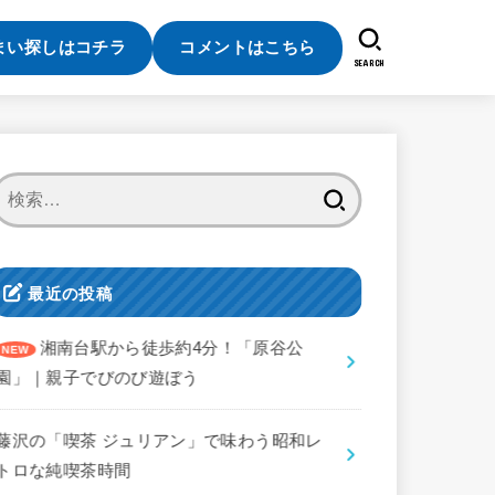
まい探しはコチラ
コメントはこちら
SEARCH
検
索:
最近の投稿
湘南台駅から徒歩約4分！「原谷公
園」｜親子でびのび遊ぼう
藤沢の「喫茶 ジュリアン」で味わう昭和レ
トロな純喫茶時間