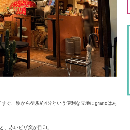
すぐ、駅から徒歩約4分という便利な立地にgranoはあ
ンと、赤いピザ窯が目印。