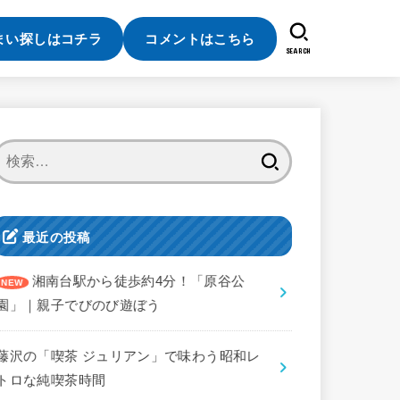
まい探しはコチラ
コメントはこちら
SEARCH
検
索:
最近の投稿
湘南台駅から徒歩約4分！「原谷公
園」｜親子でびのび遊ぼう
藤沢の「喫茶 ジュリアン」で味わう昭和レ
トロな純喫茶時間