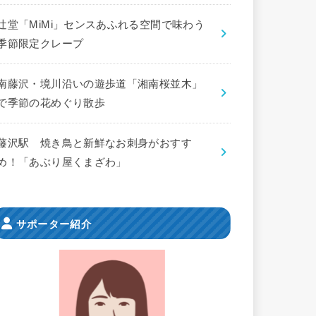
辻堂「MiMi」センスあふれる空間で味わう
季節限定クレープ
南藤沢・境川沿いの遊歩道「湘南桜並木」
で季節の花めぐり散歩
藤沢駅 焼き鳥と新鮮なお刺身がおすす
め！「あぶり屋くまざわ」
サポーター紹介