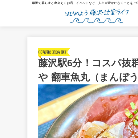
藤沢で暮らすと出会えるお店、イベントなど、人生が豊かになることをご
2023.04.07
寿司・魚介類
藤沢駅6分！コスパ抜
や 翻車魚丸（まんぼ