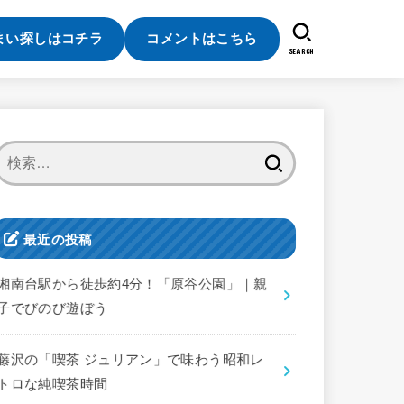
まい探しはコチラ
コメントはこちら
SEARCH
検
索:
最近の投稿
湘南台駅から徒歩約4分！「原谷公園」｜親
子でびのび遊ぼう
藤沢の「喫茶 ジュリアン」で味わう昭和レ
トロな純喫茶時間