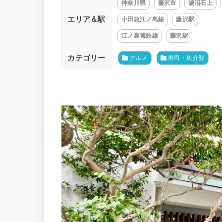
神奈川県
藤沢市
鵠沼石上
エリア＆駅
小田急江ノ島線
藤沢駅
江ノ島電鉄線
藤沢駅
カテゴリー
グルメ
寿司・魚介類