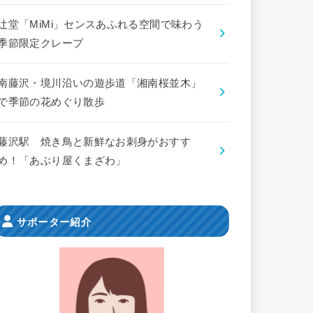
辻堂「MiMi」センスあふれる空間で味わう
季節限定クレープ
南藤沢・境川沿いの遊歩道「湘南桜並木」
で季節の花めぐり散歩
藤沢駅 焼き鳥と新鮮なお刺身がおすす
め！「あぶり屋くまざわ」
サポーター紹介