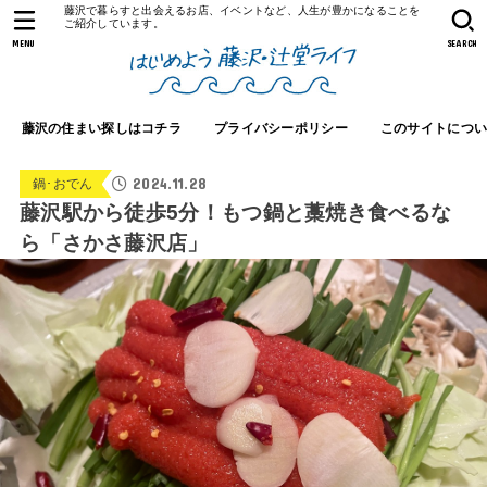
藤沢で暮らすと出会えるお店、イベントなど、人生が豊かになることを
ご紹介しています。
MENU
SEARCH
藤沢の住まい探しはコチラ
プライバシーポリシー
このサイトにつ
2024.11.28
鍋･おでん
藤沢駅から徒歩5分！もつ鍋と藁焼き食べるな
ら「さかさ藤沢店」