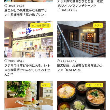
テラス席で優雅なひととき！辻堂
2025.04.05
でおいしいフレンチトースト
「TOASTY’S」
麦こがしの風味豊かな名物プリ
ン！片瀬海岸「江の島プリン」
その他各国料理
カフェ
2022.02.20
2024.05.15
フジサワ名店ビル内にある、レト
藤沢駅前、お洒落な西海岸風のカ
ロな喫茶店でのんびりしてみませ
フェ「MATTARI」
んか？
カフェ
そば・うどん