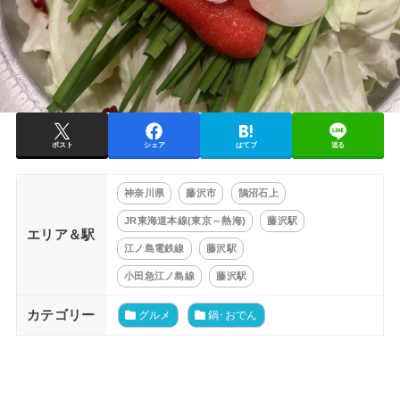
ポスト
シェア
はてブ
送る
神奈川県
藤沢市
鵠沼石上
JR東海道本線(東京～熱海)
藤沢駅
エリア＆駅
江ノ島電鉄線
藤沢駅
小田急江ノ島線
藤沢駅
カテゴリー
グルメ
鍋･おでん