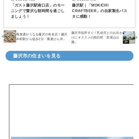
「ガスト藤沢駅南口店」のモー
藤沢駅｜「MOKICHI
ニングで贅沢な朝時間を過ごし
CRAFTBEER」の自家製生パス
ましょう！
タに感動！
藤沢市役所すぐ！乳幼児とのお出か
蕎麦通がうなる藤沢の有名店！藤沢
けにオススメの朝日町「若尾山公
本町駅から徒歩2分「蕎麦ひら井」
園」
藤沢市の住まいを見る