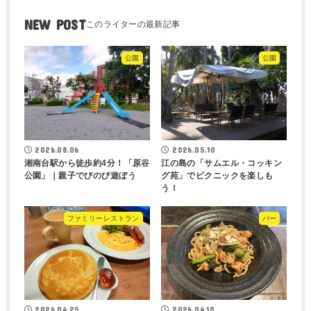
NEW POST
公園
公園
2026.08.06
2026.05.10
湘南台駅から徒歩約4分！「原谷
江の島の「サムエル・コッキン
公園」｜親子でびのび遊ぼう
グ苑」でピクニックを楽しも
う！
ファミリーレストラン
バー
2026.04.25
2026.04.10