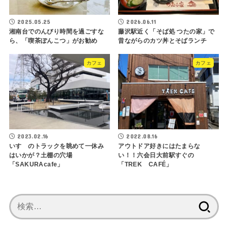
2025.05.25
2026.06.11
湘南台でのんびり時間を過ごすな
藤沢駅近く「そば処 つたの家」で
ら、「喫茶ぽんこつ」がお勧め
昔ながらのカツ丼とそばランチ
カフェ
カフェ
2023.02.16
2022.08.16
いすゞのトラックを眺めて一休み
アウトドア好きにはたまらな
はいかが？土棚の穴場
い！！六会日大前駅すぐの
「SAKURAcafe」
「TREK CAFÉ」
検
索: