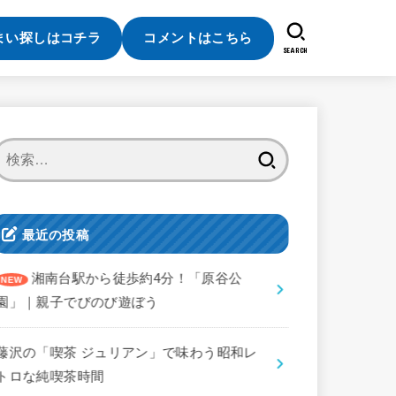
まい探しはコチラ
コメントはこちら
SEARCH
検
索:
最近の投稿
湘南台駅から徒歩約4分！「原谷公
園」｜親子でびのび遊ぼう
藤沢の「喫茶 ジュリアン」で味わう昭和レ
トロな純喫茶時間