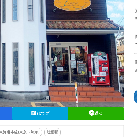
はてブ
送る
R東海道本線(東京～熱海)
辻堂駅