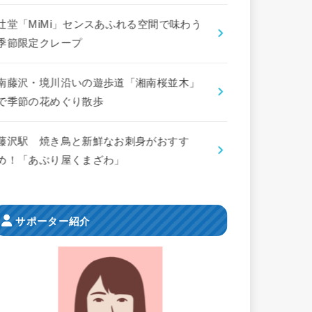
辻堂「MiMi」センスあふれる空間で味わう
季節限定クレープ
南藤沢・境川沿いの遊歩道「湘南桜並木」
で季節の花めぐり散歩
藤沢駅 焼き鳥と新鮮なお刺身がおすす
め！「あぶり屋くまざわ」
サポーター紹介