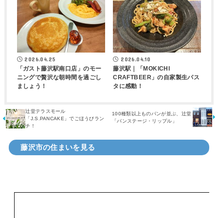
2026.04.25
2026.04.10
「ガスト藤沢駅南口店」のモー
藤沢駅｜「MOKICHI
ニングで贅沢な朝時間を過ごし
CRAFTBEER」の自家製生パス
ましょう！
タに感動！
辻堂テラスモール
100種類以上ものパンが並ぶ、辻堂
「J.S.PANCAKE」でごほうびラン
「パンステージ・リップル」
チ！
藤沢市の住まいを見る