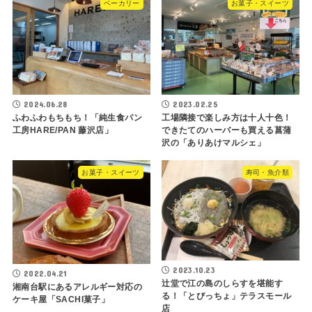
ベーカリー
お菓子・スイーツ
2024.06.28
2023.02.25
ふわふわもちもち！「純生食パン
工場隣接で楽しみ方は十人十色！
工房HARE/PAN 藤沢店」
できたてのハーバーも買える菖蒲
沢の「ありあけマルシェ」
お菓子・スイーツ
寿司・魚介類
2023.10.23
2022.04.21
辻堂で江の島のしらすを堪能す
湘南台駅にあるアレルギー対応の
る！「とびっちょ」テラスモール
ケーキ屋「SACHI菓子」
店