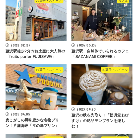
お菓子・スイーツ
カフェ
2022.02.24
2026.05.26
藤沢駅徒歩2分☆お土産に大人気の
藤沢駅 自然体でいられるカフェ
「fruits parlor FUJISAWA」
「SAZANAMI COFFEE」
お菓子・スイーツ
お菓子・スイーツ
2023.09.23
2025.04.05
藤沢の秋を先取り！「松月堂わび
麦こがしの風味豊かな名物プリ
すけ」の絶品モンブランを楽し
ン！片瀬海岸「江の島プリン」
む！