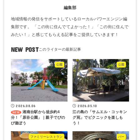
編集部
地域情報の発信をサポートしているローカルパワーエンジン編
集部です。 「この街に住んでてよかった！」「この街に住んで
みたい！」と感じてもらえる記事をご提供していきます！
NEW POST
公園
公園
2026.08.06
2026.05.10
湘南台駅から徒歩約4
江の島の「サムエル・コッキン
分！「原谷公園」｜親子でびの
グ苑」でピクニックを楽しも
び遊ぼう
う！
ファミリーレストラン
バー