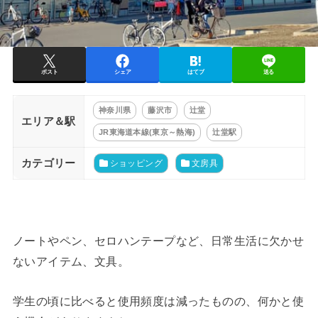
ポスト
シェア
はてブ
送る
神奈川県
藤沢市
辻堂
エリア＆駅
JR東海道本線(東京～熱海)
辻堂駅
カテゴリー
ショッピング
文房具
ノートやペン、セロハンテープなど、日常生活に欠かせ
ないアイテム、文具。
学生の頃に比べると使用頻度は減ったものの、何かと使