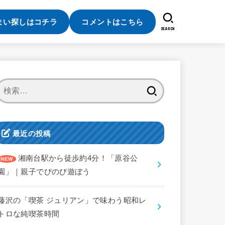
まい探しはコチラ
コメントはこちら
SEARCH
検
索:
最近の投稿
湘南台駅から徒歩約4分！「原谷公
園」｜親子でびのび遊ぼう
藤沢の「喫茶 ジュリアン」で味わう昭和レ
トロな純喫茶時間