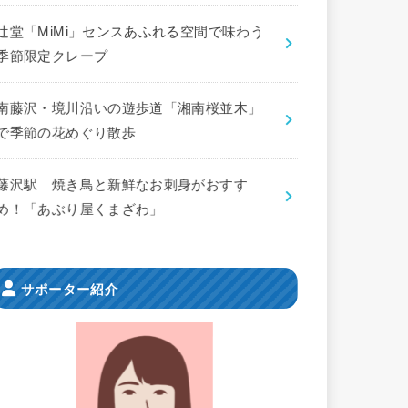
辻堂「MiMi」センスあふれる空間で味わう
季節限定クレープ
南藤沢・境川沿いの遊歩道「湘南桜並木」
で季節の花めぐり散歩
藤沢駅 焼き鳥と新鮮なお刺身がおすす
め！「あぶり屋くまざわ」
サポーター紹介