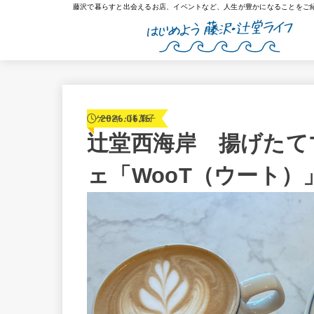
藤沢で暮らすと出会えるお店、イベントなど、人生が豊かになることをご
2026.06.16
ケーキ・洋菓子
辻堂西海岸 揚げたて
ェ「WooT（ウート）