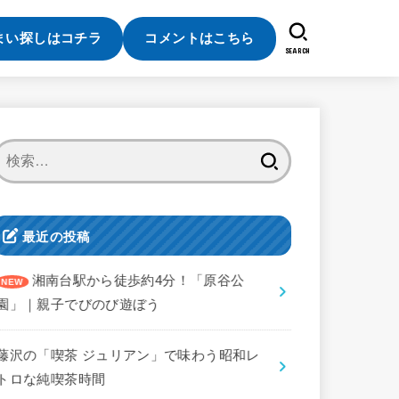
まい探しはコチラ
コメントはこちら
SEARCH
検
索:
最近の投稿
湘南台駅から徒歩約4分！「原谷公
園」｜親子でびのび遊ぼう
藤沢の「喫茶 ジュリアン」で味わう昭和レ
トロな純喫茶時間