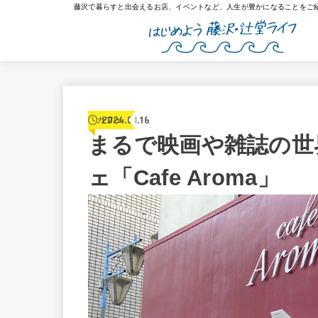
藤沢で暮らすと出会えるお店、イベントなど、人生が豊かになることをご
2024.01.16
カフェ
まるで映画や雑誌の世
ェ「Cafe Aroma」