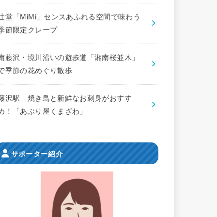
辻堂「MiMi」センスあふれる空間で味わう
季節限定クレープ
南藤沢・境川沿いの遊歩道「湘南桜並木」
で季節の花めぐり散歩
藤沢駅 焼き鳥と新鮮なお刺身がおすす
め！「あぶり屋くまざわ」
サポーター紹介