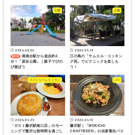
公園
公園
2026.08.06
2026.05.10
湘南台駅から徒歩約4
江の島の「サムエル・コッキン
分！「原谷公園」｜親子でびの
グ苑」でピクニックを楽しも
び遊ぼう
う！
ファミリーレストラン
バー
2026.04.25
2026.04.10
「ガスト藤沢駅南口店」のモー
藤沢駅｜「MOKICHI
ニングで贅沢な朝時間を過ごし
CRAFTBEER」の自家製生パス