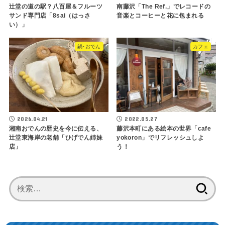
辻堂の道の駅？八百屋＆フルーツ
南藤沢「The Ref.」でレコードの
サンド専門店「8sai（はっさ
音楽とコーヒーと花に包まれる
い）」
鍋･おでん
カフェ
2026.04.21
2022.05.27
湘南おでんの歴史を今に伝える、
藤沢本町にある絵本の世界「cafe
辻堂東海岸の老舗「ひげでん姉妹
yokoron」でリフレッシュしよ
店」
う！
検
索: