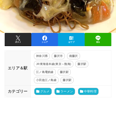
ポスト
シェア
はてブ
送る
神奈川県
藤沢市
南藤沢
JR東海道本線(東京～熱海)
藤沢駅
エリア＆駅
江ノ島電鉄線
藤沢駅
小田急江ノ島線
藤沢駅
カテゴリー
グルメ
ラーメン
中華料理