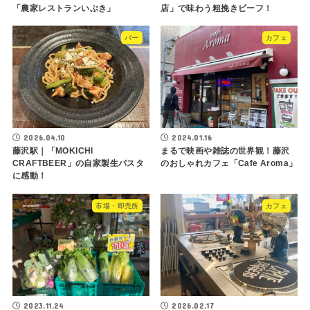
「農家レストランいぶき」
店」で味わう粗挽きビーフ！
バー
カフェ
2026.04.10
2024.01.16
藤沢駅｜「MOKICHI
まるで映画や雑誌の世界観！藤沢
CRAFTBEER」の自家製生パスタ
のおしゃれカフェ「Cafe Aroma」
に感動！
市場・即売所
カフェ
2023.11.24
2026.02.17