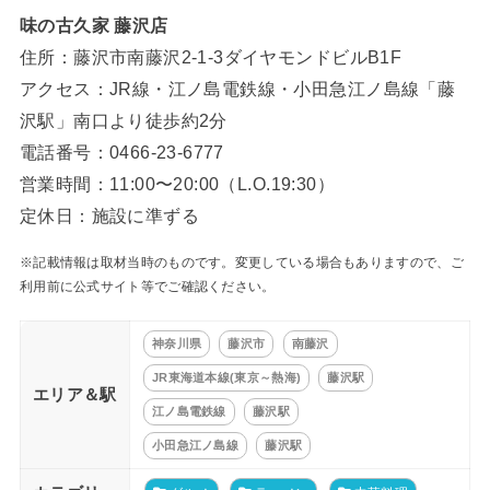
味の古久家 藤沢店
住所：藤沢市南藤沢2-1-3ダイヤモンドビルB1F
アクセス：JR線・江ノ島電鉄線・小田急江ノ島線「藤
沢駅」南口より徒歩約2分
電話番号：0466-23-6777
営業時間：11:00〜20:00（L.O.19:30）
定休日：施設に準ずる
※記載情報は取材当時のものです。変更している場合もありますので、ご
利用前に公式サイト等でご確認ください。
神奈川県
藤沢市
南藤沢
JR東海道本線(東京～熱海)
藤沢駅
エリア＆駅
江ノ島電鉄線
藤沢駅
小田急江ノ島線
藤沢駅