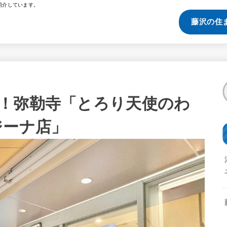
紹介しています。
藤沢の住
！弥勒寺「とろり天使のわ
ジーナ店」