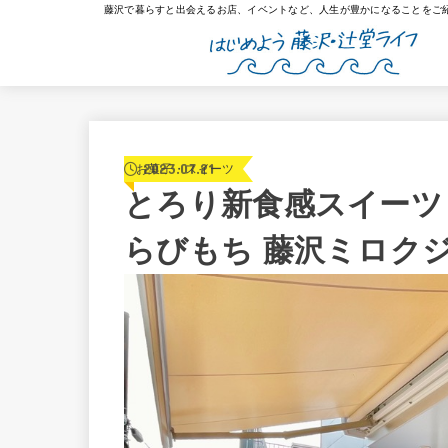
藤沢で暮らすと出会えるお店、イベントなど、人生が豊かになることをご
2023.07.21
お菓子・スイーツ
とろり新食感スイーツ
らびもち 藤沢ミロク