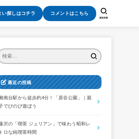
まい探しはコチラ
コメントはこちら
SEARCH
検
索:
最近の投稿
湘南台駅から徒歩約4分！「原谷公園」｜親
子でびのび遊ぼう
藤沢の「喫茶 ジュリアン」で味わう昭和レ
トロな純喫茶時間