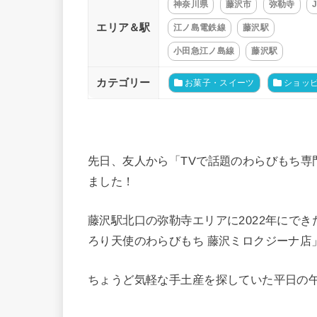
神奈川県
藤沢市
弥勒寺
エリア＆駅
江ノ島電鉄線
藤沢駅
小田急江ノ島線
藤沢駅
カテゴリー
お菓子・スイーツ
ショッ
先日、友人から「TVで話題のわらびもち専
ました！
藤沢駅北口の弥勒寺エリアに2022年にで
ろり天使のわらびもち 藤沢ミロクジーナ店
ちょうど気軽な手土産を探していた平日の