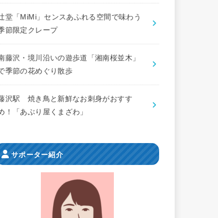
辻堂「MiMi」センスあふれる空間で味わう
季節限定クレープ
南藤沢・境川沿いの遊歩道「湘南桜並木」
で季節の花めぐり散歩
藤沢駅 焼き鳥と新鮮なお刺身がおすす
め！「あぶり屋くまざわ」
サポーター紹介