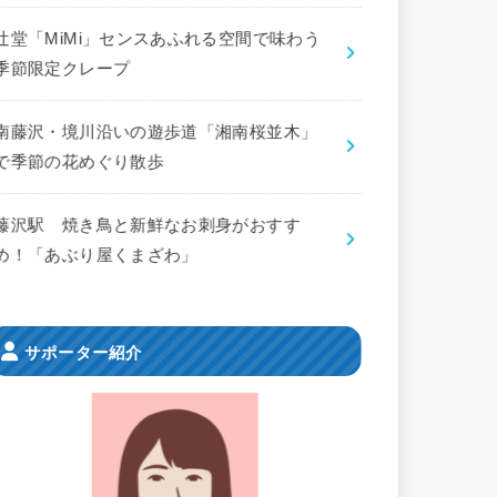
辻堂「MiMi」センスあふれる空間で味わう
季節限定クレープ
南藤沢・境川沿いの遊歩道「湘南桜並木」
で季節の花めぐり散歩
藤沢駅 焼き鳥と新鮮なお刺身がおすす
め！「あぶり屋くまざわ」
サポーター紹介