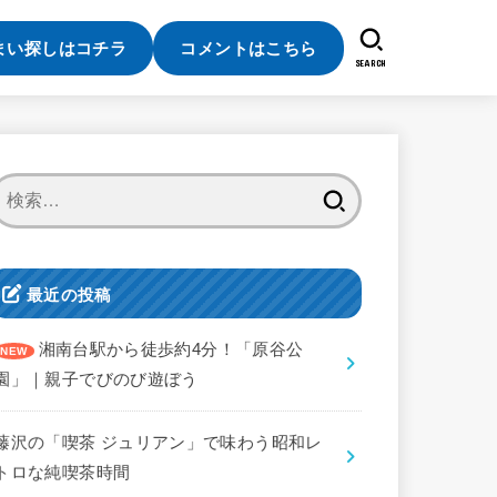
まい探しはコチラ
コメントはこちら
SEARCH
検
索:
最近の投稿
湘南台駅から徒歩約4分！「原谷公
園」｜親子でびのび遊ぼう
藤沢の「喫茶 ジュリアン」で味わう昭和レ
トロな純喫茶時間