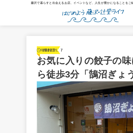
藤沢で暮らすと出会えるお店、イベントなど、人生が豊かになることをご
2022.11.27
中華料理
お気に入りの餃子の味
ら徒歩3分「鵠沼ぎょ