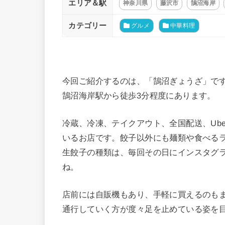
エリア＆駅
神奈川県
藤沢市
鵠沼海岸
カテゴリー
グルメ
中華料理
今回ご紹介するのは、「鵠沼ぎょうざ」で
鵠沼海岸駅から徒歩3分程度にあります。
冷蔵、冷凍、テイクアウト、全国配送、Ube
いるお店です。餃子以外にも麺類や食べる
生餃子の種類は、毎回その日にインスタグ
ね。
店前には自販機もあり、手軽に買えるのも
通行していく方が度々足を止めている姿を