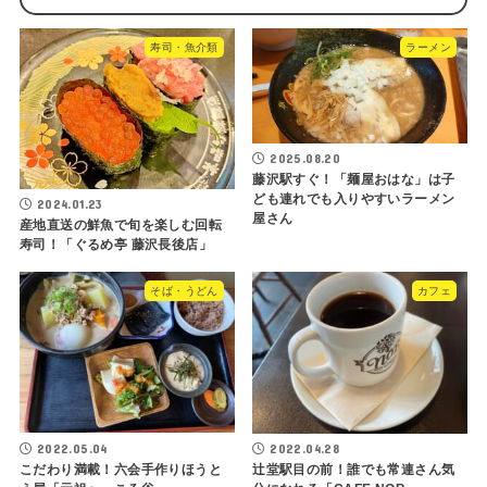
寿司・魚介類
ラーメン
2025.08.20
藤沢駅すぐ！「麺屋おはな」は子
ども連れでも入りやすいラーメン
2024.01.23
屋さん
産地直送の鮮魚で旬を楽しむ回転
寿司！「ぐるめ亭 藤沢長後店」
そば・うどん
カフェ
2022.05.04
2022.04.28
こだわり満載！六会手作りほうと
辻堂駅目の前！誰でも常連さん気