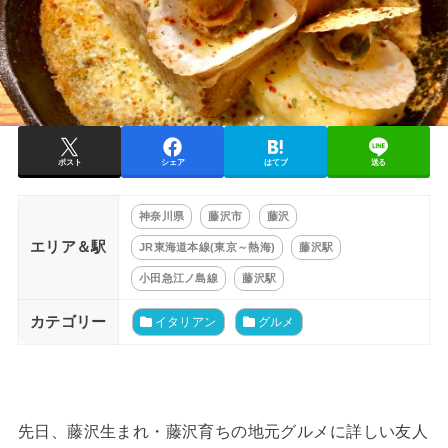
ポスト
シェア
はてブ
送る
神奈川県
藤沢市
藤沢
エリア＆駅
JR東海道本線(東京～熱海)
藤沢駅
小田急江ノ島線
藤沢駅
カテゴリー
イタリアン
グルメ
先日、藤沢生まれ・藤沢育ちの地元グルメに詳しい友人