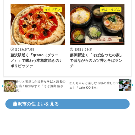
イタリアン
そば・うどん
2026.07.05
2026.06.11
藤沢駅近く「grano（グラー
藤沢駅近く「そば処 つたの家」
ノ）」で味わう本格窯焼きのナ
で昔ながらのカツ丼とそばラン
ポリピッツァ
チ
香りと喉越しが抜群なそばと酒肴の
わんちゃんと楽しむ長後の癒しカフ
お店！藤沢駅すぐ「そば酒房 陽ざ
ェ！「cafe KO-BA」
志」
藤沢市の住まいを見る