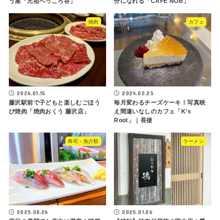
う屋「元祖へっころ谷」
分になれる「CAFE NOB」
焼肉
カフェ
2026.01.15
2024.02.25
藤沢駅前で子どもと楽しむごほう
毎月変わるチーズケーキ！写真映
び焼肉「焼肉おくう 藤沢店」
え間違いなしのカフェ「K’s
Root」｜長後
寿司・魚介類
ラーメン
2025.08.26
2025.01.06