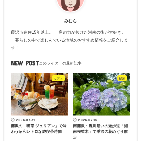
みむら
藤沢市在住15年以上。 肩の力が抜けた湘南の街が大好き。
暮らしの中で楽しんでいる地域のおすすめ情報をご紹介しま
す！
NEW POST
カフェ
散策
2026.07.31
2026.07.15
藤沢の「喫茶 ジュリアン」で味
南藤沢・境川沿いの遊歩道「湘
わう昭和レトロな純喫茶時間
南桜並木」で季節の花めぐり散
歩