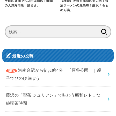
平日の昼間でも店内は満席！獺郷
【移転】神奈川屈指の実力店！醤
の人気寿司店「鮨まさ」
油ラーメンの最高峰！藤沢「らぁ
めん鴇」
検
索:
最近の投稿
湘南台駅から徒歩約4分！「原谷公園」｜親
子でびのび遊ぼう
藤沢の「喫茶 ジュリアン」で味わう昭和レトロな
純喫茶時間